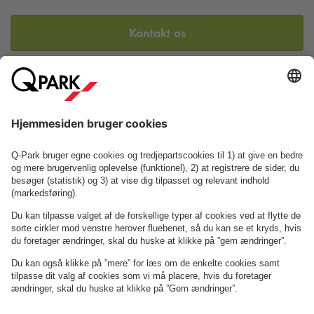
Kontakt os
Se FAQ
Eller find os her:
Om
Q-Park
Erhverv