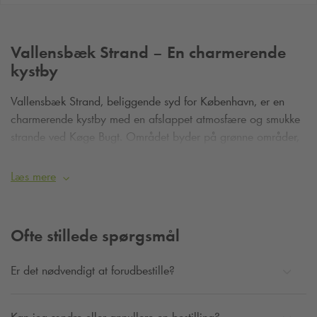
Vallensbæk Strand – En charmerende
kystby
Vallensbæk Strand, beliggende syd for København, er en
charmerende kystby med en afslappet atmosfære og smukke
strande ved Køge Bugt. Området byder på grønne områder,
naturreservater og gode muligheder for udendørs aktiviteter.
Læs mere
Ofte stillede spørgsmål
Er det nødvendigt at forudbestille?