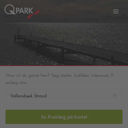
Slå
tion
navig
til
Hvor vil du gerne hen? Søg steder, butikker, interesser, P-
anlæg mm.
Se P-anlæg på kortet