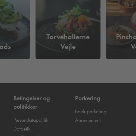
Torvehallerne
Pinch
ads
Vejle
V
Betingelser og
Parkering
politikker
Book parkering
Persondatapolitik
Abonnement
Dataetik