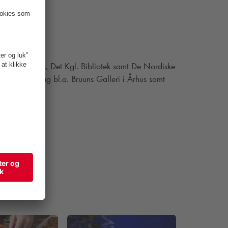
 bag fx Aros, Det Kgl. Bibliotek samt De Nordiske
 også står bag bl.a. Bruuns Galleri i Århus samt