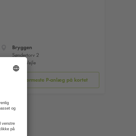
Bryggen
Søndertorv 2
7100 Vejle
Vis nærmeste P-anlæg på kortet