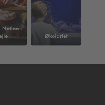
o Nation
ejle
Økolariet