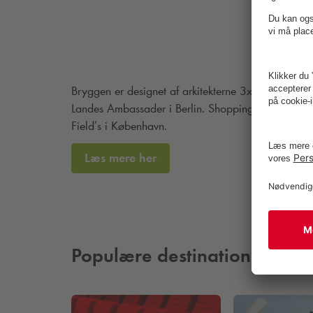
Bryggen er designet af arkitekterne 3x Nielsen sa
Landes Ambassader i Berlin.
Shoppingcenteret blev
Field’s i København.
Læs mere her
Populære destinationer