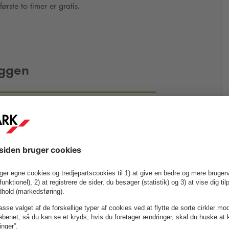
ste to timer er gratis.
yggen
Mere info