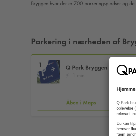
Bryggen hvor der er 700 parkeringspladser og de før
Parkering i nærheden af Br
1
Q-Park
Bryggen
1 min.
Åben i Maps