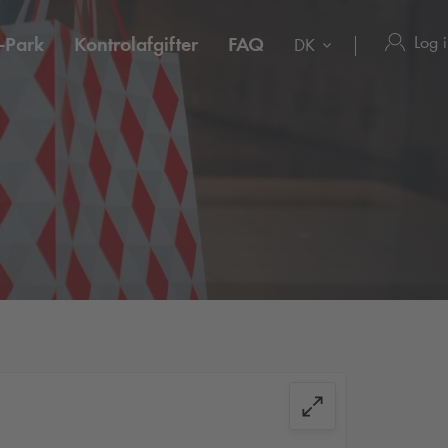
Log 
-Park
Kontrolafgifter
FAQ
DK