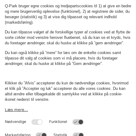
Økolariet
Conrads
Om
Q-Park
Erhverv
Betingelser og politikker
Parkering