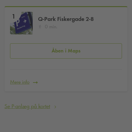
1
Q-Park
Fiskergade 2-8
0 min.
Åben i Maps
Mere info
Se P-anlæg på kortet