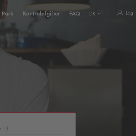
Log 
-Park
Kontrolafgifter
FAQ
DK
o