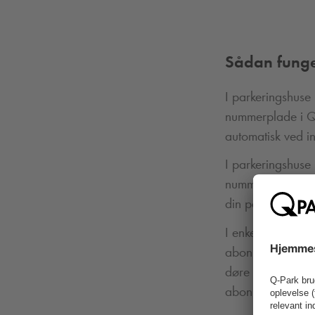
Sådan funge
I parkeringshuse
nummerplade i
Q
automatisk ved in
I parkeringshuse 
nummerplade i
din parkering er
I enkelte parkeri
abonnementskort
døre skal du sca
abonnementskorte