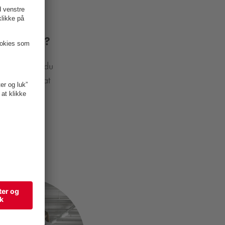
nementer?
erinde. Har du
 vi klar til at