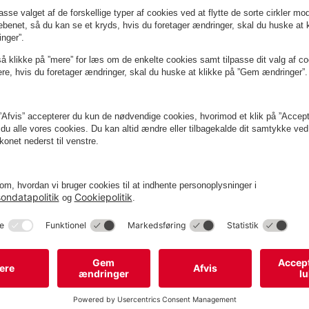
Har du brug for mange abon
Du kan bestille op til fem abonnementer h
brug for et større antal abonnementer, så er
hjælpe.
Kontakt os her
 mere om dette abonnement?
port på e-mail
salg@
q-park
.dk
eller
 (tast 4) på alle hverdage mellem kl.