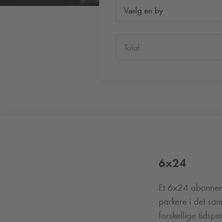
Vælg en by
Total
6x24
Et 6x24 abonnemen
parkere i det s
forskellige tids