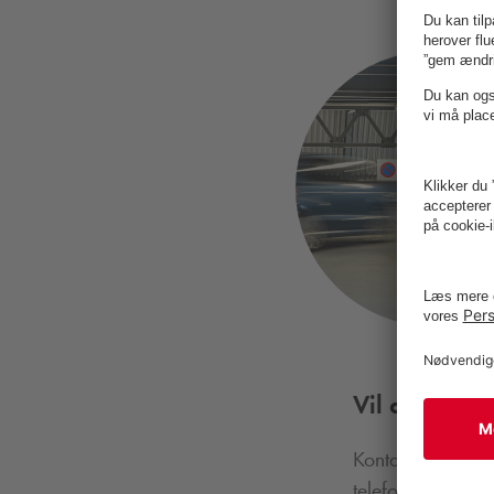
Vil du vide
Kontakt Salgssup
telefon 70257212