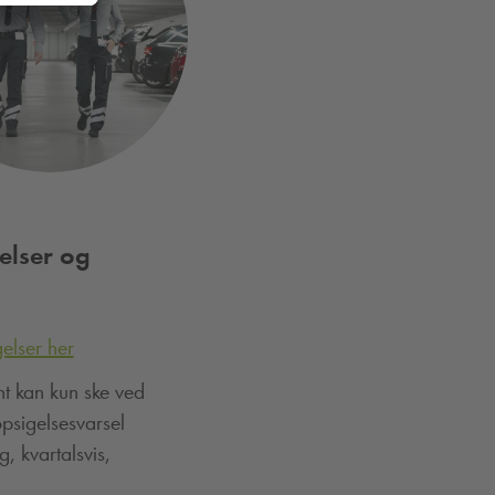
elser og
elser her
t kan kun ske ved
psigelsesvarsel
, kvartalsvis,