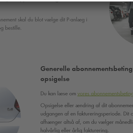
nnement skal du blot vælge dit P-anlæg i
g bestille.
Generelle abonnementsbeting
opsigelse
Du kan læse om
vores abonnementsbeting
Opsigelse eller ændring af dit abonnemen
udgangen af en faktureringsperiode. Dit o
afhænger altså af, om du vælger månedlig
halvårlig eller årlig fakturering.