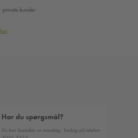
r private kunder
 her
Har du spørgsmål?
Du kan kontakte os mandag - fredag på telefon
7025 7212.