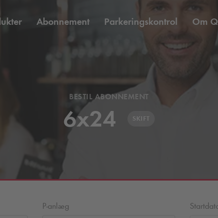
ukter
Abonnement
Parkeringskontrol
Om
Q
BESTIL ABONNEMENT
6x24
SKIFT
P-anlæg
Startdat