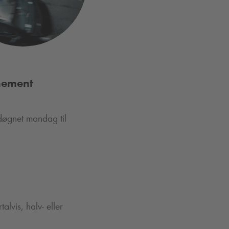
nement
 døgnet mandag til
lvis, halv- eller