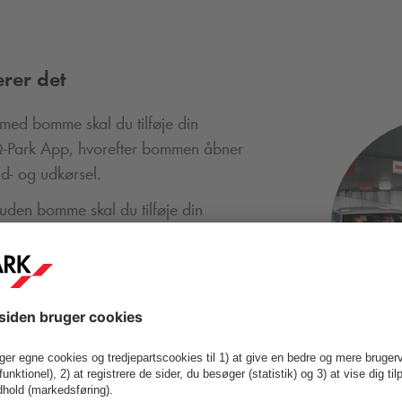
rer det
 med bomme skal du tilføje din
-Park
App, hvorefter bommen åbner
d- og udkørsel.
uden bomme skal du tilføje din
e-park appen, så vores P-vagt kan se, at
 dækket af et abonnement.
ngshuse skal du scanne et fysisk
 for adgang via bomme.
For adgang via
nne en QR-kode i appen eller
t.