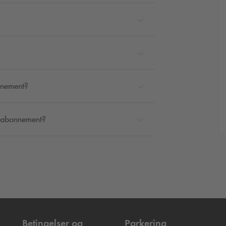
nnement?
gsabonnement?
Betingelser og
Parkering